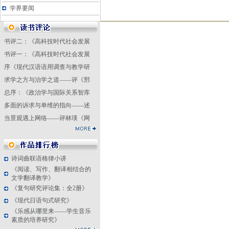
学界要闻
书评二：《高科技时代社会发展
内容摘要
书评一：《高科技时代社会发展
序《现代汉语语用调查与教学研
《梦想
求学之方与治学之道——评《邢
书，主要
总序：《政治学与国际关系智库
多面的诉求与单维的指向——述
爱思考、
当景观遇上网络——评林瑛《网
活，收录
引导大学
提升工作
诗词曲联语格律小讲
法、途径
《阅读、写作、翻译相结合的
文学翻译教学》
中，从辅
《复句研究评论集：全2册》
《现代日语句式研究》
验分享和
《乐感从哪里来——学生音乐
在“导员
素质的培养研究》