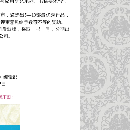
论与应用研究系列。书稿要求“齐、
评审，遴选出
—
部最优秀作品，
5
10
家评审意见给予数额不等的资助。
同后出版，采取一书一号，分期出
公司
。
》编辑部
日
7
见下图
：