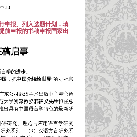
中
小
】
行申报、列入选题计划，填
提前申报的书稿申报国家出
征稿启事
语言学的进步。
中国，把中国介绍给世界
”的办社宗
版广东公司武汉学术出版中心精心策
范大学资深教授
邢福义先生
担任总
推出具有中国语言学特色的最新研
外语研究、理论与应用语言学研究
语研究系列；（3）汉语方言研究系