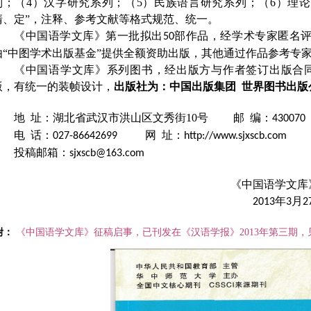
列；（4）汉字研究系列；（5）民族语言研究系列；（6）理
清、定”，注释、参考文献等格式规范、统一。
《中国语学文库》第一批拟出
部作品，经学术专家匿名
50
由“中图学术出版基金”提供全额资助出版，其他通过作品参考专
《中国语学文库》系列图书，经出版方与作者签订出版合
版，有统一的装帧设计，
出版社为：中国出版集团 世界图书出版
地
址：湖北省武汉市洪山区文秀街10号
邮
编：
430070
电
话：
网
址：
027-86642699
http://www.sjxscb.com
投稿邮箱：
sjxscb@163.com
《中国语学文库
年
月
2013
3
2
附：
《中国语学文库》征稿启事，已刊发在《汉语学报》2013年第三期，