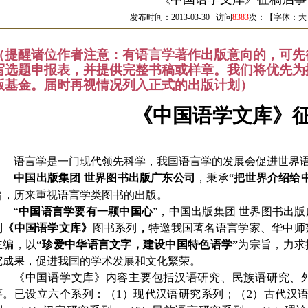
发布时间：2013-03-30 访问
8383
次：【字体：
大
（提醒诸位作者注意：有语言学著作出版意向的，可先
写选题申报表，并提供完整书稿或样章。我们将优先为
版基金。届时再视情况列入正式的出版计划）
《中国语学文库》
语言学是一门现代领先科学，我国语言学的发展会促进世界
中国出版集团
世界图书出版广东公司
，秉承“
把世界介绍给
旨，历来重视语言学类图书的出版。
“
中国语言学要有一颗中国心
”，中国出版集团 世界图书出
划
《中国语学文库》
图书系列
，
特邀我国著名语言学家、华中师
主编，以
“珍爱中华语言文字，建设中国特色语学”
为宗旨，力求
究成果，促进我国的学术发展和文化繁荣。
《中国语学文库》内容主要包括汉语研究、民族语研究、
等。已设立六个系列：（1）现代汉语研究系列；（2）古代汉