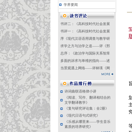
学界要闻
书评二：《高科技时代社会发展
书评一：《高科技时代社会发展
序《现代汉语语用调查与教学研
求学之方与治学之道——评《邢
总序：《政治学与国际关系智库
多面的诉求与单维的指向——述
当景观遇上网络——评林瑛《网
诗词曲联语格律小讲
《阅读、写作、翻译相结合的
文学翻译教学》
《复句研究评论集：全2册》
《现代日语句式研究》
《乐感从哪里来——学生音乐
素质的培养研究》