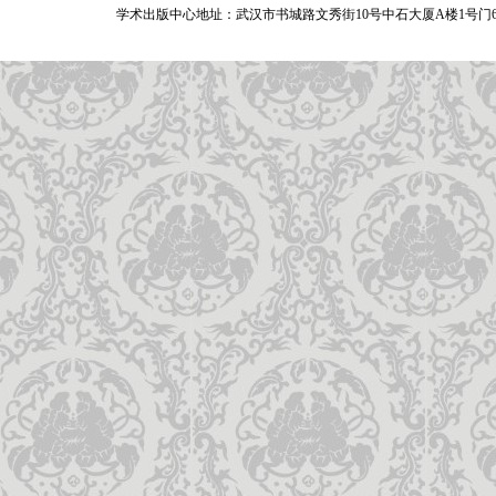
学术出版中心地址：武汉市书城路文秀街10号中石大厦A楼1号门6A层 网站：www.