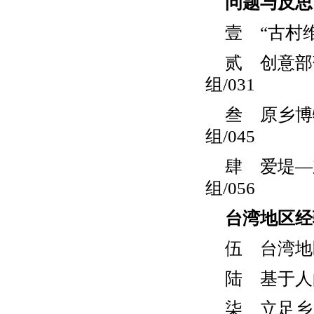
问题与反思
壹 “古村
贰 创意部
组/031
叁 原乡博
组/045
肆 爱堤—
组/056
台湾地区经
伍 台湾地
陆 基于人
柒 立足乡