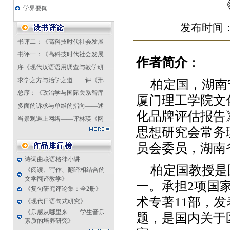
学界要闻
发布时间：2
书评二：《高科技时代社会发展
书评一：《高科技时代社会发展
作者简介
：
序《现代汉语语用调查与教学研
求学之方与治学之道——评《邢
柏定国，湖南
总序：《政治学与国际关系智库
厦门理工学院文
多面的诉求与单维的指向——述
化品牌评估报告
当景观遇上网络——评林瑛《网
思想研究会常务
员会委员，湖南
诗词曲联语格律小讲
柏定国教授是
《阅读、写作、翻译相结合的
文学翻译教学》
一。承担2项国
《复句研究评论集：全2册》
术专著11部，发
《现代日语句式研究》
《乐感从哪里来——学生音乐
题，是国内关于
素质的培养研究》